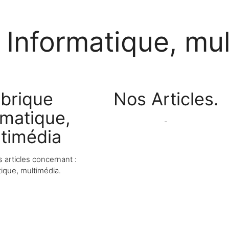
Informatique, mu
brique
Nos Articles.
rmatique,
-
timédia
s articles concernant :
tique, multimédia.